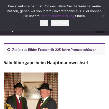
Diese Website benutzt Cookies. Wenn Sie die Website weiter
nutzen, gehen wir von Ihrem Einverständnis aus. Hier können
Sie unsere
Datenschutzerklärung
finden.
OK
Ablehnen
Prangerschützen Ebenau
Navig
umsc
Zurück zu
Bilder Festschrift 225 Jahre Prangerschützen
Säbelübergabe beim Hauptmannwechsel