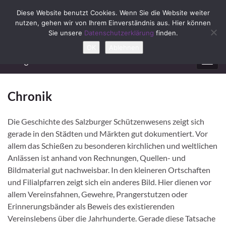
Diese Website benutzt Cookies. Wenn Sie die Website weiter
nutzen, gehen wir von Ihrem Einverständnis aus. Hier können
Sie unsere
Datenschutzerklärung
finden.
OK
Ablehnen
Prangerschützen Ebenau
Navig
umsc
Chronik
Die Geschichte des Salzburger Schützenwesens zeigt sich
gerade in den Städten und Märkten gut dokumentiert. Vor
allem das Schießen zu besonderen kirchlichen und weltlichen
Anlässen ist anhand von Rechnungen, Quellen- und
Bildmaterial gut nachweisbar. In den kleineren Ortschaften
und Filialpfarren zeigt sich ein anderes Bild. Hier dienen vor
allem Vereinsfahnen, Gewehre, Prangerstutzen oder
Erinnerungsbänder als Beweis des existierenden
Vereinslebens über die Jahrhunderte. Gerade diese Tatsache